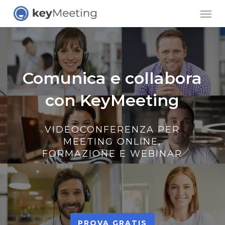
Skip
Men
to
main
content
Comunica e collabora
con KeyMeeting
VIDEOCONFERENZA PER
MEETING ONLINE,
FORMAZIONE E WEBINAR
PROVA GRATIS