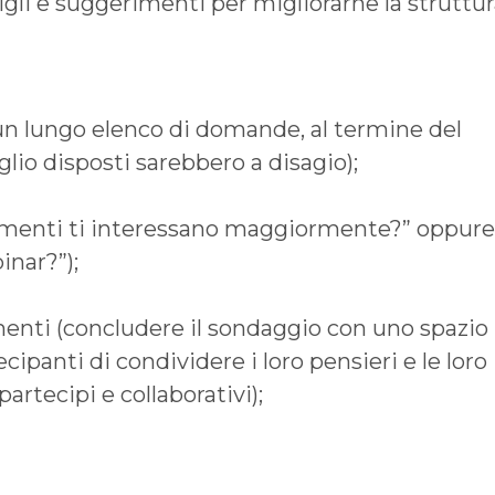
gli e suggerimenti per migliorarne la struttur
 un lungo elenco di domande, al termine del
lio disposti sarebbero a disagio);
omenti ti interessano maggiormente?” oppure
inar?”);
enti (concludere il sondaggio con uno spazio
panti di condividere i loro pensieri e le loro
artecipi e collaborativi);