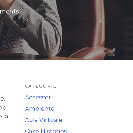
ments
CATEGORIE
Accessori
e.
nel
Ambiente
 la
Aula Virtuale
Case Histories