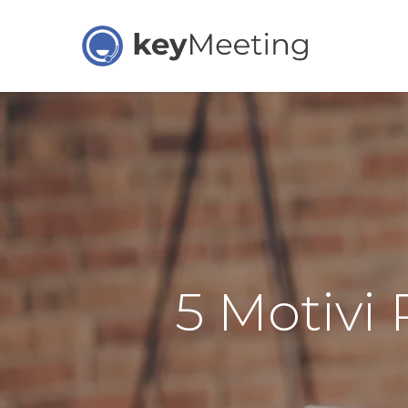
Skip
to
main
content
5 Motivi 