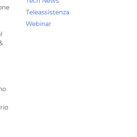
Tech News
ione
Teleassistenza
Webinar
l
&
no
rio