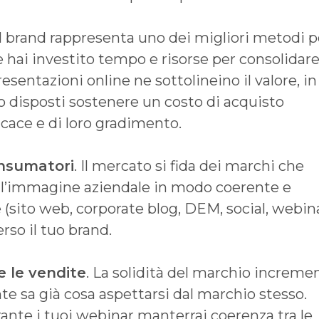
 Il brand rappresenta uno dei migliori metodi p
e hai investito tempo e risorse per consolidare 
esentazioni online ne sottolineino il valore, in
no disposti sostenere un costo di acquisto
icace e di loro gradimento.
onsumatori
. Il mercato si fida dei marchi che
dell’immagine aziendale in modo coerente e
e (sito web, corporate blog, DEM, social, webin
erso il tuo brand.
e le vendite
. La solidità del marchio increme
nte sa già cosa aspettarsi dal marchio stesso.
urante i tuoi webinar manterrai coerenza tra le