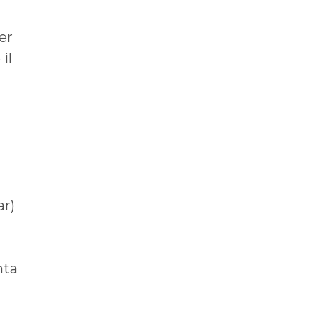
er
il
ar)
nta