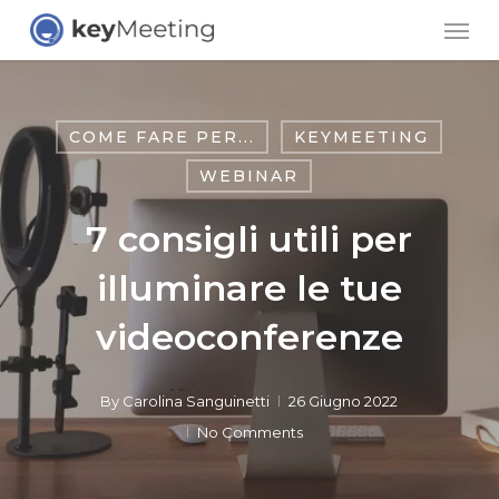
Skip
Men
to
main
content
COME FARE PER...
KEYMEETING
WEBINAR
7 consigli utili per
illuminare le tue
videoconferenze
By
Carolina Sanguinetti
26 Giugno 2022
No Comments