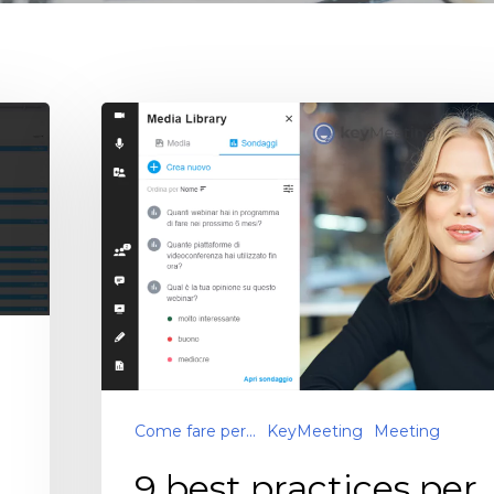
Come fare per...
KeyMeeting
Meeting
9 best practices per